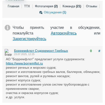
Выставки и семинары
Галерея флота
Главная
ТТХ
Фотогалерея
(2)
Команда
(21)
Отзывы
Личности
Форум
Обсуждения
(1)
Словарь
Отзывы
Все службы
Чтобы принять участие в обсуждении,
пожалуйста
Авторизуйтесь
или
Зарегистрируйтесь
Борремфлот Судоремонт Гребных
0
#
23.07.2025, 12:25
АО "Борремфлот" предлагает услуги судоремонта:
https://www.borremflot.ru
ремонт речных и морских судов;
ремонт и изготовление гребных валов, баллеров, облицовок;
ремонт винтов, рулей и рулевых насадок;
ремонт корпуса судна;
ремонт и изготовление узлов систем трубопроводов с
применением сварки;
очистка и окраска корпусов судов;
и др. услуги.