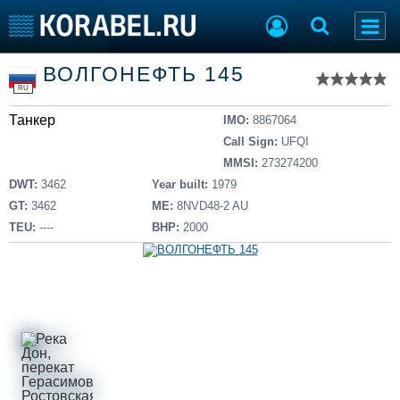
Список судов
ВОЛГОНЕФТЬ 145
Тип судна
Добавить судно
RU
Добавить проект
Танкер
Последние 100
IMO:
8867064
Call Sign:
UFQI
Судостроение
Торговая площадка
MMSI:
273274200
Пульс
Доска объявлений
DWT:
3462
Year built:
1979
Новости
Продажа флота
GT:
3462
ME:
8NVD48-2 AU
Компании
Оборудование
TEU:
----
BHP:
2000
Репутация
Изделия
Работа
Материалы
Крюинг
Услуги
Журнал
Реклама
Конференции
Флот