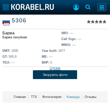
Список судов
5306
Тип судна
Добавить судно
RU
Добавить проект
Баржа
Последние 100
IMO:
----
Баржа палубная
Call Sign:
----
Судостроение
Торговая площадка
MMSI:
----
Пульс
Доска объявлений
DWT:
1000
Year built:
1977
Новости
Продажа флота
GT:
585,9
ME:
----
Компании
Оборудование
TEU:
----
BHP:
0
Репутация
Изделия
Работа
Материалы
Загрузить фото
Крюинг
Услуги
Журнал
Реклама
Главная
ТТХ
Фотогалерея
Команда
Отзывы
Конференции
Флот