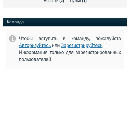
Новости
(2)
Пульс
(1)
Выставки и семинары
Галерея флота
Личности
Форум
Словарь
Отзывы
Команда
Все службы
Чтобы вступить в команду, пожалуйста
Авторизуйтесь
или
Зарегистрируйтесь
Информация только для зарегистрированных
пользователей