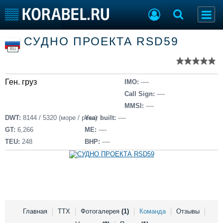
Список судов
СУДНО ПРОЕКТА RSD59
Тип судна
Добавить судно
RU
Добавить проект
Последние 100
Ген. груз
IMO:
----
Судостроение
Торговая площадка
Call Sign:
----
Пульс
Доска объявлений
MMSI:
----
Новости
Продажа флота
DWT:
8144 / 5320 (море / река)
Year built:
----
Компании
Оборудование
GT:
6,266
ME:
----
Репутация
Изделия
TEU:
248
BHP:
----
Работа
Материалы
Крюинг
Услуги
Журнал
Реклама
Главная
ТТХ
Фотогалерея
(1)
Команда
Отзывы
Конференции
Флот