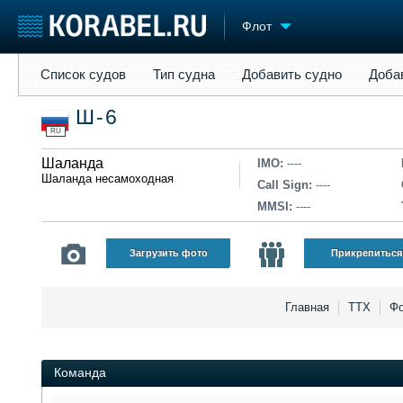
Флот
Список судов
Тип судна
Добавить судно
Добавить прое
Список судов
Тип судна
Добавить судно
Доба
Судостроение
Торговая площадка
Конфере
Ш-6
Пульс
Доска объявлений
Выставк
RU
Новости
Продажа флота
Личност
Компании
Шаланда
Оборудование
Словарь
IMO:
----
Шаланда несамоходная
Репутация
Изделия
Call Sign:
----
Работа
Материалы
MMSI:
----
Крюинг
Услуги
Журнал
Загрузить фото
Прикрепиться
Реклама
Главная
ТТХ
Фо
Команда