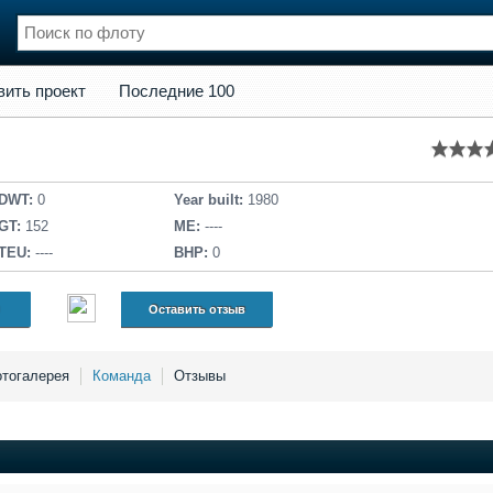
кт
Последние 100
вить проект
Последние 100
нции
Флот
и и семинары
Галерея флота
и
Форум
Отзывы
DWT:
0
Year built:
1980
Все службы
GT:
152
ME:
----
TEU:
----
BHP:
0
Оставить отзыв
тогалерея
Команда
Отзывы