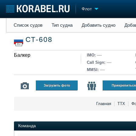
Флот
Список судов
Тип судна
Добавить судно
Добавить прое
Список судов
Тип судна
Добавить судно
Доба
Судостроение
Торговая площадка
Конфере
СТ-608
Пульс
Доска объявлений
Выставк
RU
Новости
Продажа флота
Личност
Компании
Балкер
Оборудование
Словарь
IMO:
----
Репутация
Изделия
Call Sign:
----
Работа
Материалы
MMSI:
----
Крюинг
Услуги
Журнал
Загрузить фото
Прикрепиться
Реклама
Главная
ТТХ
Фо
Команда