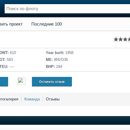
кт
Последние 100
вить проект
Последние 100
нции
Флот
и и семинары
Галерея флота
и
Форум
Отзывы
DWT:
610
Year built:
1958
Все службы
GT:
583
ME:
8NVD36
TEU:
----
BHP:
294
Оставить отзыв
тогалерея
Команда
Отзывы