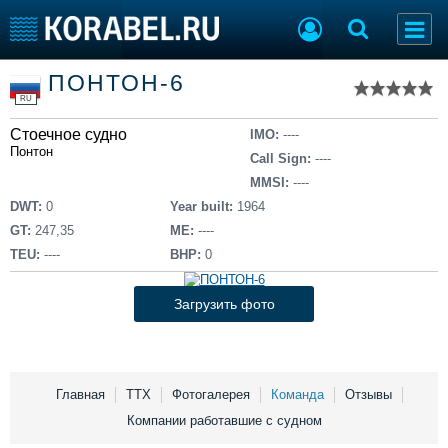
Список судов
ПОНТОН-6
Тип судна
Добавить судно
RU
Добавить проект
Стоечное судно
Последние 100
IMO:
----
Понтон
Call Sign:
----
Судостроение
Торговая площадка
MMSI:
----
Пульс
Доска объявлений
DWT:
0
Year built:
1964
Новости
Продажа флота
GT:
247,35
ME:
----
Компании
Оборудование
TEU:
----
BHP:
0
Репутация
Изделия
Работа
Материалы
Загрузить фото
Крюинг
Услуги
Журнал
Реклама
Главная
ТТХ
Фотогалерея
Команда
Отзывы
Компании работавшие с судном
Конференции
Флот