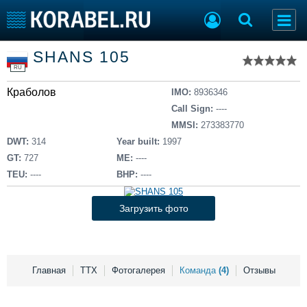
Список судов
SHANS 105
Тип судна
Добавить судно
RU
Добавить проект
Краболов
Последние 100
IMO:
8936346
Call Sign:
----
Судостроение
Торговая площадка
MMSI:
273383770
Пульс
Доска объявлений
DWT:
314
Year built:
1997
Новости
Продажа флота
GT:
727
ME:
----
Компании
Оборудование
TEU:
----
BHP:
----
Репутация
Изделия
Работа
Материалы
Загрузить фото
Крюинг
Услуги
Журнал
Реклама
Главная
ТТХ
Фотогалерея
Команда
(4)
Отзывы
Конференции
Флот