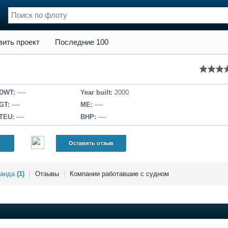
кт
Последние 100
вить проект
Последние 100
нции
Флот
и и семинары
Галерея флота
и
Форум
Отзывы
DWT:
----
Year built:
2000
Все службы
GT:
----
ME:
----
TEU:
----
BHP:
----
Оставить отзыв
манда
(1)
Отзывы
Компании работавшие с судном