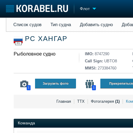
Флот
Список судов
Тип судна
Добавить судно
Добавить прое
Список судов
Тип судна
Добавить судно
Доба
Судостроение
Торговая площадка
Конфере
РС ХАНГАР
Пульс
Доска объявлений
Выставк
RU
Новости
Продажа флота
Личност
Компании
Рыболовное судно
Оборудование
Словарь
IMO:
8747290
Репутация
Изделия
Call Sign:
UBTO8
Работа
Материалы
MMSI:
273384760
Крюинг
Услуги
Журнал
Загрузить фото
Прикрепиться
1
1
Реклама
Главная
ТТХ
Фотогалерея
(1)
Ко
Команда