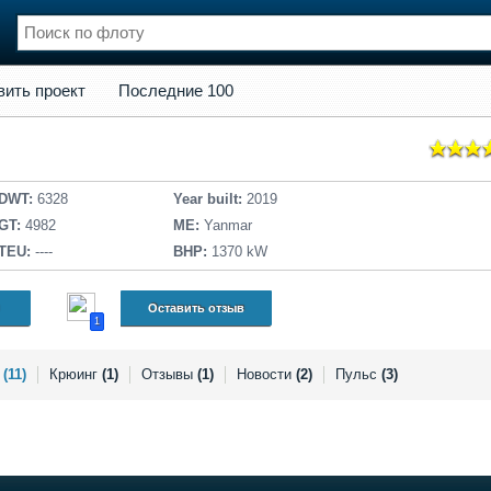
кт
Последние 100
вить проект
Последние 100
нции
Флот
и и семинары
Галерея флота
и
Форум
Отзывы
DWT:
6328
Year built:
2019
Все службы
GT:
4982
ME:
Yanmar
TEU:
----
BHP:
1370 kW
Оставить отзыв
1
а
(11)
Крюинг
(1)
Отзывы
(1)
Новости
(2)
Пульс
(3)