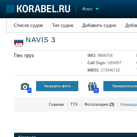
Флот
Список судов
Тип судна
Добавить судно
Добавить прое
Список судов
Тип судна
Добавить судно
Доба
Судостроение
Торговая площадка
Конфере
NAVIS 3
Пульс
Доска объявлений
Выставк
RU
Новости
Продажа флота
Личност
Компании
Ген. груз
Оборудование
Словарь
IMO:
9868754
Репутация
Изделия
Call Sign:
UBWR7
Работа
Материалы
MMSI:
273446710
Крюинг
Услуги
Журнал
Загрузить фото
Прикрепиться
3
11
Реклама
Главная
ТТХ
Фотогалерея
(3)
Команд