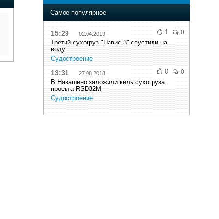
Самое популярное
1
0
15:29
02.04.2019
Третий сухогруз "Навис-3" спустили на
воду
Судостроение
0
0
13:31
27.08.2018
В Навашино заложили киль сухогруза
проекта RSD32M
Судостроение