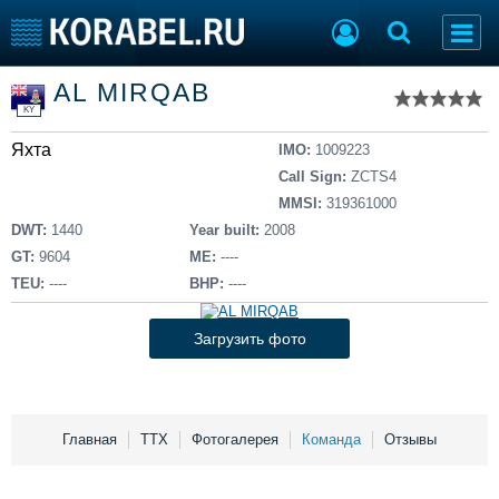
Список судов
AL MIRQAB
Тип судна
Добавить судно
KY
Добавить проект
Яхта
Последние 100
IMO:
1009223
Call Sign:
ZCTS4
Судостроение
Торговая площадка
MMSI:
319361000
Пульс
Доска объявлений
DWT:
1440
Year built:
2008
Новости
Продажа флота
GT:
9604
ME:
----
Компании
Оборудование
TEU:
----
BHP:
----
Репутация
Изделия
Работа
Материалы
Загрузить фото
Крюинг
Услуги
Журнал
Реклама
Главная
ТТХ
Фотогалерея
Команда
Отзывы
Конференции
Флот