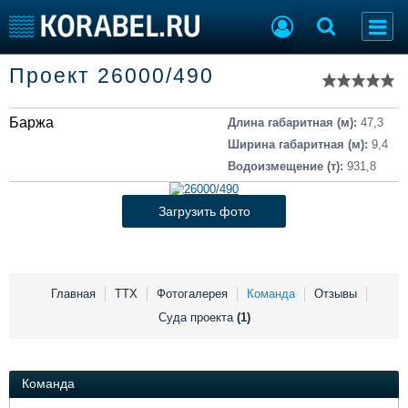
Список судов
Проект 26000/490
Тип судна
Добавить судно
Добавить проект
Баржа
Последние 100
Длина габаритная (м):
47,3
Ширина габаритная (м):
9,4
Судостроение
Торговая площадка
Водоизмещение (т):
931,8
Пульс
Доска объявлений
Новости
Продажа флота
Загрузить фото
Компании
Оборудование
Репутация
Изделия
Работа
Материалы
Крюинг
Услуги
Главная
ТТХ
Фотогалерея
Команда
Отзывы
Журнал
Суда проекта
(1)
Реклама
Команда
Конференции
Флот