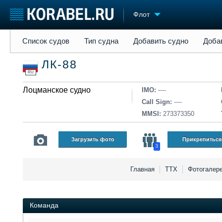
Флот
Список судов
Тип судна
Добавить судно
Добавить прое
Список судов
Тип судна
Добавить судно
Доба
Судостроение
Торговая площадка
Конфере
ЛК-88
Пульс
Доска объявлений
Выставк
RU
Новости
Продажа флота
Личност
Компании
Лоцманское судно
Оборудование
Словарь
IMO:
----
Репутация
Изделия
Call Sign:
----
Работа
Материалы
MMSI:
273373350
Крюинг
Услуги
Журнал
Загрузить фото
Прикрепиться
3
Реклама
Главная
ТТХ
Фотогалер
Команда