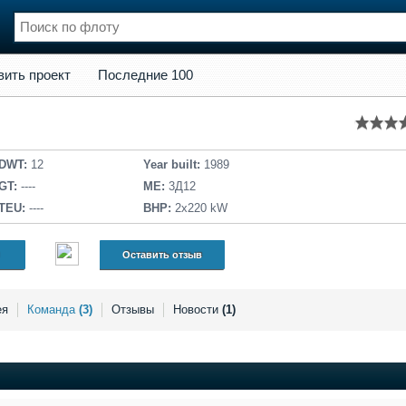
кт
Последние 100
вить проект
Последние 100
нции
Флот
и и семинары
Галерея флота
и
Форум
Отзывы
DWT:
12
Year built:
1989
Все службы
GT:
----
ME:
3Д12
TEU:
----
BHP:
2х220 kW
Оставить отзыв
ея
Команда
(3)
Отзывы
Новости
(1)