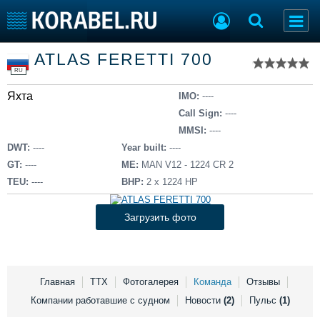
Список судов
ATLAS FERETTI 700
Тип судна
Добавить судно
RU
Добавить проект
Яхта
Последние 100
IMO:
----
Call Sign:
----
Судостроение
Торговая площадка
MMSI:
----
Пульс
Доска объявлений
DWT:
----
Year built:
----
Новости
Продажа флота
GT:
----
ME:
MAN V12 - 1224 CR 2
Компании
Оборудование
TEU:
----
BHP:
2 х 1224 HP
Репутация
Изделия
Работа
Материалы
Загрузить фото
Крюинг
Услуги
Журнал
Реклама
Главная
ТТХ
Фотогалерея
Команда
Отзывы
Компании работавшие с судном
Новости
(2)
Пульс
(1)
Конференции
Флот