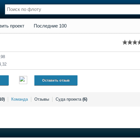
кт
Последние 100
вить проект
Последние 100
нции
Флот
и и семинары
Галерея флота
и
Форум
Отзывы
,98
Все службы
4,32
Оставить отзыв
10)
Команда
Отзывы
Суда проекта
(6)