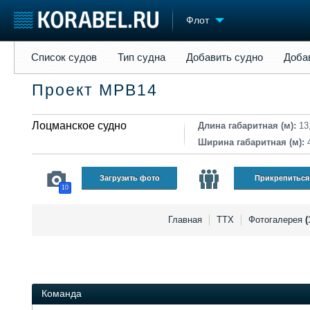
Флот
Список судов
Тип судна
Добавить судно
Добавить прое
Список судов
Тип судна
Добавить судно
Доба
Судостроение
Торговая площадка
Конфере
Проект MPB14
Пульс
Доска объявлений
Выставк
Новости
Продажа флота
Личност
Компании
Лоцманское судно
Оборудование
Словарь
Длина габаритная (м):
13
Репутация
Изделия
Ширина габаритная (м):
Работа
Материалы
Крюинг
Услуги
Загрузить фото
Прикрепиться
10
Журнал
Реклама
Главная
ТТХ
Фотогалерея
(
Команда