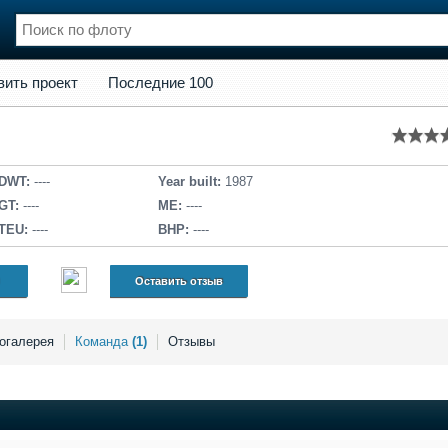
кт
Последние 100
вить проект
Последние 100
нции
Флот
и и семинары
Галерея флота
и
Форум
Отзывы
DWT:
----
Year built:
1987
Все службы
GT:
----
ME:
----
TEU:
----
BHP:
----
Оставить отзыв
огалерея
Команда
(1)
Отзывы