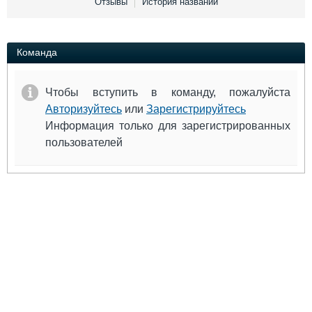
Отзывы
История названий
Выставки и семинары
Галерея флота
Личности
Форум
Словарь
Отзывы
Команда
Все службы
Чтобы вступить в команду, пожалуйста
Авторизуйтесь
или
Зарегистрируйтесь
Информация только для зарегистрированных
пользователей