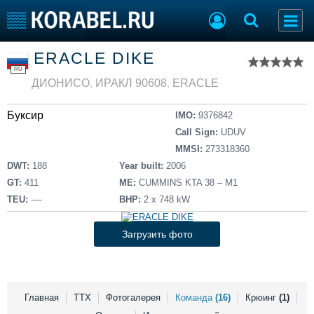
Список судов
ERACLE DIKE
Тип судна
Добавить судно
RU
Добавить проект
ДИОНИСО
,
ИРАКЛ 90608
,
ERACLE
Последние 100
Буксир
IMO:
9376842
Судостроение
Торговая площадка
Call Sign:
UDUV
Пульс
Доска объявлений
MMSI:
273318360
Новости
Продажа флота
DWT:
188
Year built:
2006
Компании
Оборудование
GT:
411
ME:
CUMMINS KTA 38 – M1
Репутация
Изделия
TEU:
----
BHP:
2 x 748 kW
Работа
Материалы
Крюинг
Услуги
Загрузить фото
Журнал
Реклама
Главная
ТТХ
Фотогалерея
Команда
(16)
Крюинг
(1)
Конференции
Флот