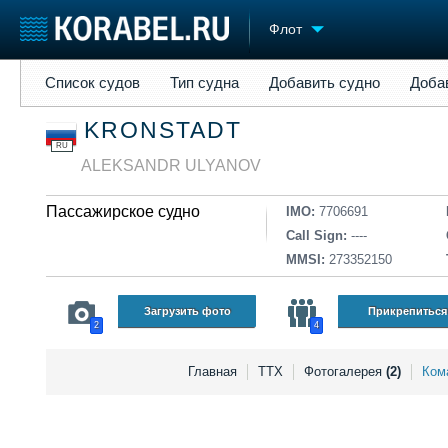
Флот
Список судов
Тип судна
Добавить судно
Добавить прое
Список судов
Тип судна
Добавить судно
Доба
Судостроение
Торговая площадка
Конфере
KRONSTADT
Пульс
Доска объявлений
Выставк
RU
Новости
Продажа флота
Личност
ALEKSANDR ULYANOV
Компании
Оборудование
Словарь
Репутация
Изделия
Пассажирское судно
IMO:
7706691
Работа
Материалы
Call Sign:
----
Крюинг
Услуги
MMSI:
273352150
Журнал
Реклама
Загрузить фото
Прикрепиться
2
4
Главная
ТТХ
Фотогалерея
(2)
Ком