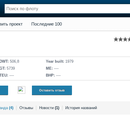
кт
Последние 100
вить проект
Последние 100
нции
Флот
и и семинары
Галерея флота
и
Форум
Отзывы
Все службы
DWT:
506,8
Year built:
1979
GT:
5739
ME:
----
TEU:
----
BHP:
----
Оставить отзыв
анда
(4)
Отзывы
Новости
(1)
История названий