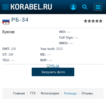
Список судов
РБ-34
Тип судна
Добавить судно
RU
Добавить проект
Буксир
Последние 100
IMO:
----
Call Sign:
----
Судостроение
Торговая площадка
MMSI:
----
Пульс
Доска объявлений
DWT:
100
Year built:
2013
Новости
Продажа флота
GT:
188
ME:
----
Компании
Оборудование
TEU:
----
BHP:
----
Репутация
Изделия
Работа
Материалы
Загрузить фото
Крюинг
Услуги
Журнал
Реклама
Главная
ТТХ
Фотогалерея
Команда
Отзывы
Конференции
Флот