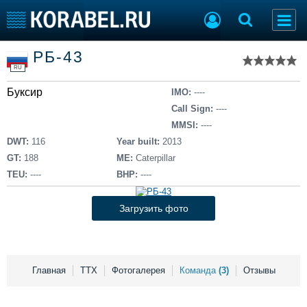
Список судов
РБ-43
Тип судна
Добавить судно
RU
Добавить проект
Буксир
Последние 100
IMO:
----
Call Sign:
----
Судостроение
Торговая площадка
MMSI:
----
Пульс
Доска объявлений
DWT:
116
Year built:
2013
Новости
Продажа флота
GT:
188
ME:
Caterpillar
Компании
Оборудование
TEU:
----
BHP:
----
Репутация
Изделия
Работа
Материалы
Загрузить фото
Крюинг
Услуги
Журнал
Реклама
Главная
ТТХ
Фотогалерея
Команда
(3)
Отзывы
Конференции
Флот