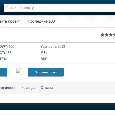
кт
Последние 100
вить проект
Последние 100
нции
Флот
и и семинары
Галерея флота
и
Форум
Отзывы
DWT:
100
Year built:
2013
Все службы
GT:
188
ME:
----
TEU:
----
BHP:
----
Оставить отзыв
тогалерея
Команда
Отзывы