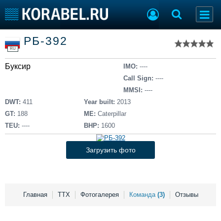
Список судов
РБ-392
Тип судна
Добавить судно
RU
Добавить проект
Буксир
Последние 100
IMO:
----
Call Sign:
----
Судостроение
Торговая площадка
MMSI:
----
Пульс
Доска объявлений
DWT:
411
Year built:
2013
Новости
Продажа флота
GT:
188
ME:
Caterpillar
Компании
Оборудование
TEU:
----
BHP:
1600
Репутация
Изделия
Работа
Материалы
Загрузить фото
Крюинг
Услуги
Журнал
Реклама
Главная
ТТХ
Фотогалерея
Команда
(3)
Отзывы
Конференции
Флот