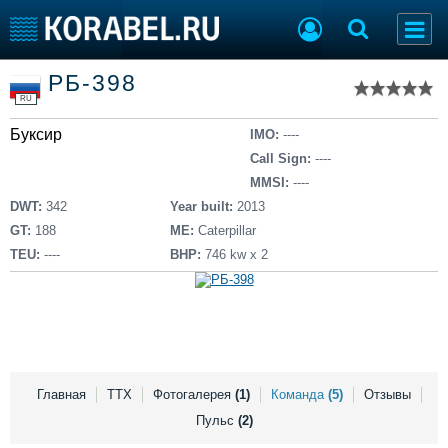
Список судов
РБ-398
Тип судна
Добавить судно
RU
Добавить проект
Буксир
Последние 100
IMO:
----
Call Sign:
----
Судостроение
Торговая площадка
MMSI:
----
Пульс
Доска объявлений
DWT:
342
Year built:
2013
Новости
Продажа флота
GT:
188
ME:
Caterpillar
Компании
Оборудование
TEU:
----
BHP:
746 kw x 2
Репутация
Изделия
Работа
Материалы
Крюинг
Услуги
Журнал
Реклама
Главная
ТТХ
Фотогалерея
(1)
Команда
(5)
Отзывы
Пульс
(2)
Конференции
Флот