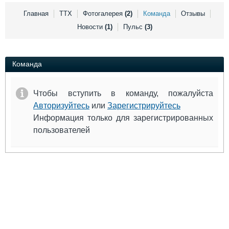
Выставки и семинары
Галерея флота
Главная
ТТХ
Фотогалерея
(2)
Команда
Отзывы
Личности
Форум
Новости
(1)
Пульс
(3)
Словарь
Отзывы
Все службы
Команда
Чтобы вступить в команду, пожалуйста
Авторизуйтесь
или
Зарегистрируйтесь
Информация только для зарегистрированных
пользователей