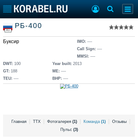
Список судов
РБ-400
Тип судна
Добавить судно
RU
Добавить проект
Буксир
Последние 100
IMO:
----
Call Sign:
----
Судостроение
Торговая площадка
MMSI:
----
Пульс
Доска объявлений
DWT:
100
Year built:
2013
Новости
Продажа флота
GT:
188
ME:
----
Компании
Оборудование
TEU:
----
BHP:
----
Репутация
Изделия
Работа
Материалы
Крюинг
Услуги
Журнал
Реклама
Главная
ТТХ
Фотогалерея
(1)
Команда
(1)
Отзывы
Пульс
(3)
Конференции
Флот