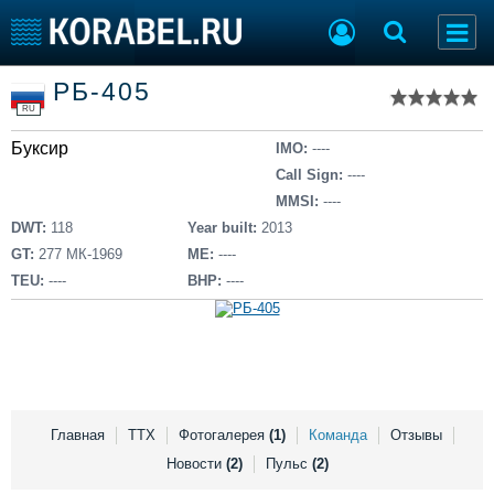
Список судов
РБ-405
Тип судна
Добавить судно
RU
Добавить проект
Буксир
Последние 100
IMO:
----
Call Sign:
----
Судостроение
Торговая площадка
MMSI:
----
Пульс
Доска объявлений
DWT:
118
Year built:
2013
Новости
Продажа флота
GT:
277 МК-1969
ME:
----
Компании
Оборудование
TEU:
----
BHP:
----
Репутация
Изделия
Работа
Материалы
Крюинг
Услуги
Журнал
Реклама
Главная
ТТХ
Фотогалерея
(1)
Команда
Отзывы
Новости
(2)
Пульс
(2)
Конференции
Флот