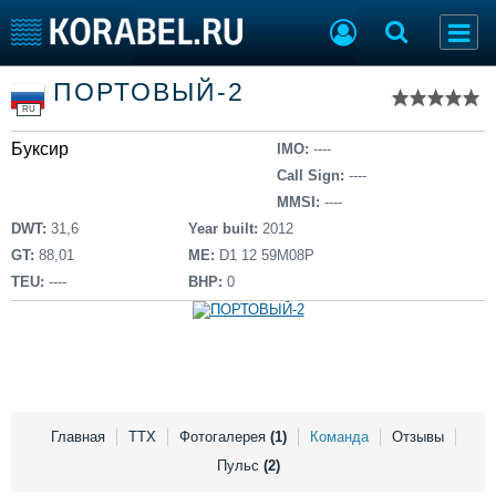
Список судов
ПОРТОВЫЙ-2
Тип судна
Добавить судно
RU
Добавить проект
Буксир
Последние 100
IMO:
----
Call Sign:
----
Судостроение
Торговая площадка
MMSI:
----
Пульс
Доска объявлений
DWT:
31,6
Year built:
2012
Новости
Продажа флота
GT:
88,01
ME:
D1 12 59M08P
Компании
Оборудование
TEU:
----
BHP:
0
Репутация
Изделия
Работа
Материалы
Крюинг
Услуги
Журнал
Реклама
Главная
ТТХ
Фотогалерея
(1)
Команда
Отзывы
Пульс
(2)
Конференции
Флот