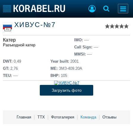
Список судов
ХИВУС-№7
Тип судна
Добавить судно
RU
Добавить проект
Катер
Последние 100
IMO:
----
Разъездной катер
Call Sign:
----
Судостроение
Торговая площадка
MMSI:
----
Пульс
Доска объявлений
DWT:
0,49
Year built:
2001
Новости
Продажа флота
GT:
2,76
ME:
ЗМЗ-409.20А
Компании
Оборудование
TEU:
----
BHP:
105
Репутация
Изделия
Работа
Материалы
Загрузить фото
Крюинг
Услуги
Журнал
Реклама
Главная
ТТХ
Фотогалерея
Команда
Отзывы
Конференции
Флот