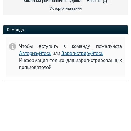
Компании работавшие с судном
Новости
(1)
Выставки и семинары
Галерея флота
История названий
Личности
Форум
Словарь
Отзывы
Все службы
Команда
Чтобы вступить в команду, пожалуйста
Авторизуйтесь
или
Зарегистрируйтесь
Информация только для зарегистрированных
пользователей