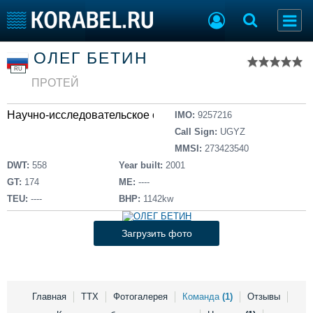
Список судов
ОЛЕГ БЕТИН
Тип судна
Добавить судно
RU
Добавить проект
ПРОТЕЙ
Последние 100
Научно-исследовательское судно
IMO:
9257216
Судостроение
Торговая площадка
Call Sign:
UGYZ
Пульс
Доска объявлений
MMSI:
273423540
Новости
Продажа флота
DWT:
558
Year built:
2001
Компании
Оборудование
GT:
174
ME:
----
Репутация
Изделия
TEU:
----
BHP:
1142kw
Работа
Материалы
Крюинг
Услуги
Загрузить фото
Журнал
Реклама
Главная
ТТХ
Фотогалерея
Команда
(1)
Отзывы
Конференции
Флот