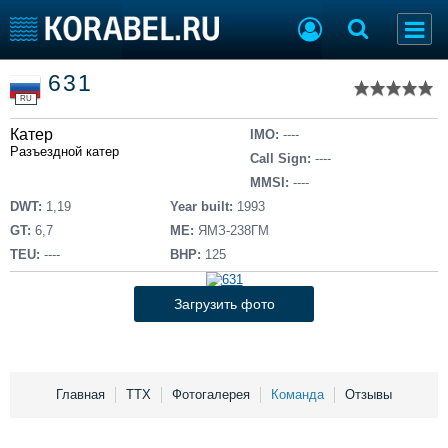
Список судов
631
Тип судна
Добавить судно
RU
Добавить проект
Катер
Последние 100
IMO:
----
Разъездной катер
Call Sign:
----
Судостроение
Торговая площадка
MMSI:
----
Пульс
Доска объявлений
DWT:
1,19
Year built:
1993
Новости
Продажа флота
GT:
6,7
ME:
ЯМЗ-238ГМ
Компании
Оборудование
TEU:
----
BHP:
125
Репутация
Изделия
Работа
Материалы
Загрузить фото
Крюинг
Услуги
Журнал
Реклама
Главная
ТТХ
Фотогалерея
Команда
Отзывы
Конференции
Флот