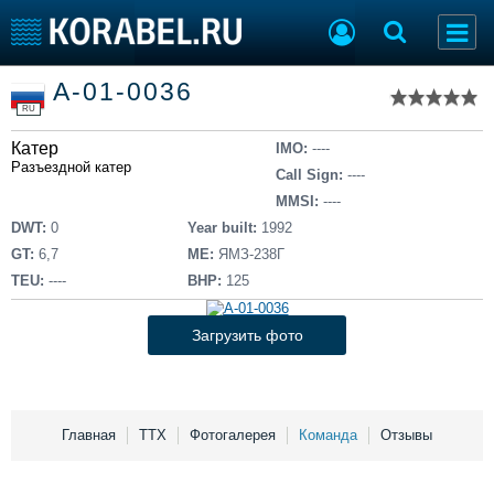
Список судов
А-01-0036
Тип судна
Добавить судно
RU
Добавить проект
Катер
Последние 100
IMO:
----
Разъездной катер
Call Sign:
----
Судостроение
Торговая площадка
MMSI:
----
Пульс
Доска объявлений
DWT:
0
Year built:
1992
Новости
Продажа флота
GT:
6,7
ME:
ЯМЗ-238Г
Компании
Оборудование
TEU:
----
BHP:
125
Репутация
Изделия
Работа
Материалы
Загрузить фото
Крюинг
Услуги
Журнал
Реклама
Главная
ТТХ
Фотогалерея
Команда
Отзывы
Конференции
Флот