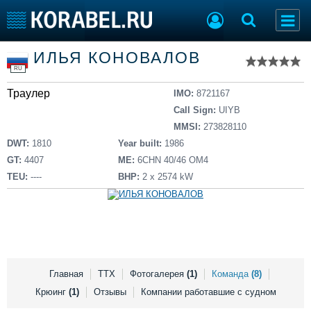
Список судов
ИЛЬЯ КОНОВАЛОВ
Тип судна
Добавить судно
RU
Добавить проект
Траулер
Последние 100
IMO:
8721167
Call Sign:
UIYB
Судостроение
Торговая площадка
MMSI:
273828110
Пульс
Доска объявлений
DWT:
1810
Year built:
1986
Новости
Продажа флота
GT:
4407
ME:
6CHN 40/46 OM4
Компании
Оборудование
TEU:
----
BHP:
2 x 2574 kW
Репутация
Изделия
Работа
Материалы
Крюинг
Услуги
Журнал
Реклама
Главная
ТТХ
Фотогалерея
(1)
Команда
(8)
Крюинг
(1)
Отзывы
Компании работавшие с судном
Конференции
Флот