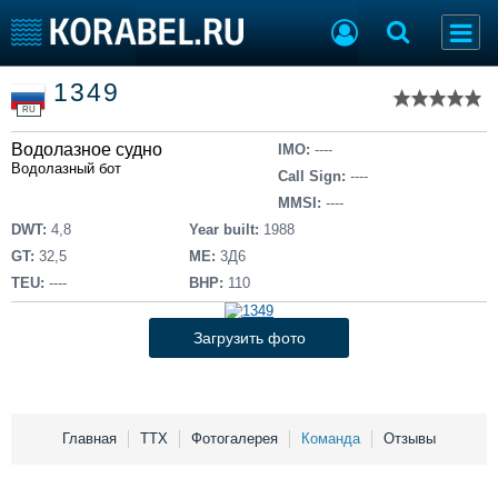
Список судов
1349
Тип судна
Добавить судно
RU
Добавить проект
Водолазное судно
Последние 100
IMO:
----
Водолазный бот
Call Sign:
----
Судостроение
Торговая площадка
MMSI:
----
Пульс
Доска объявлений
DWT:
4,8
Year built:
1988
Новости
Продажа флота
GT:
32,5
ME:
3Д6
Компании
Оборудование
TEU:
----
BHP:
110
Репутация
Изделия
Работа
Материалы
Загрузить фото
Крюинг
Услуги
Журнал
Реклама
Главная
ТТХ
Фотогалерея
Команда
Отзывы
Конференции
Флот