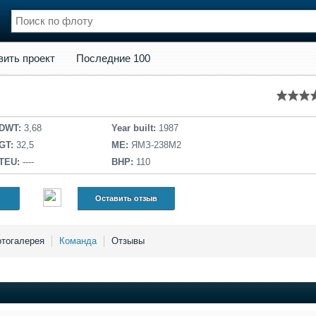
кт
Последние 100
вить проект
Последние 100
нции
Флот
и и семинары
Галерея флота
и
Форум
Отзывы
DWT:
3,68
Year built:
1987
Все службы
GT:
32,5
ME:
ЯМЗ-238М2
TEU:
----
BHP:
110
Оставить отзыв
тогалерея
Команда
Отзывы