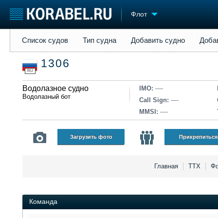
Флот
Список судов
Тип судна
Добавить судно
Добавить прое
Список судов
Тип судна
Добавить судно
Доба
Судостроение
Торговая площадка
Конфере
1306
Пульс
Доска объявлений
Выставк
RU
Новости
Продажа флота
Личност
Компании
Водолазное судно
Оборудование
Словарь
IMO:
----
Водолазный бот
Репутация
Изделия
Call Sign:
----
Работа
Материалы
MMSI:
----
Крюинг
Услуги
Журнал
Загрузить фото
Прикрепиться
Реклама
Главная
ТТХ
Фо
Команда