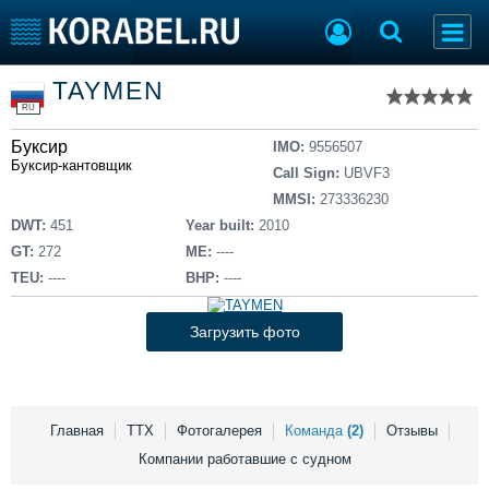
Список судов
TAYMEN
Тип судна
Добавить судно
RU
Добавить проект
Буксир
Последние 100
IMO:
9556507
Буксир-кантовщик
Call Sign:
UBVF3
Судостроение
Торговая площадка
MMSI:
273336230
Пульс
Доска объявлений
DWT:
451
Year built:
2010
Новости
Продажа флота
GT:
272
ME:
----
Компании
Оборудование
TEU:
----
BHP:
----
Репутация
Изделия
Работа
Материалы
Загрузить фото
Крюинг
Услуги
Журнал
Реклама
Главная
ТТХ
Фотогалерея
Команда
(2)
Отзывы
Компании работавшие с судном
Конференции
Флот