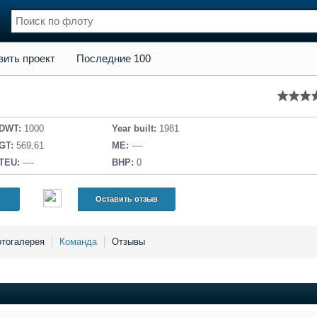
кт
Последние 100
вить проект
Последние 100
нции
Флот
и и семинары
Галерея флота
и
Форум
Отзывы
DWT:
1000
Year built:
1981
Все службы
GT:
569,61
ME:
----
TEU:
----
BHP:
0
Оставить отзыв
тогалерея
Команда
Отзывы