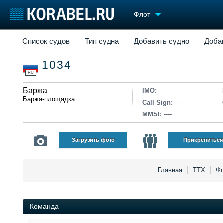
Флот
Список судов
Тип судна
Добавить судно
Добавить прое
Список судов
Тип судна
Добавить судно
Доба
Судостроение
Торговая площадка
Конфере
1034
Пульс
Доска объявлений
Выставк
RU
Новости
Продажа флота
Личност
Компании
Баржа
Оборудование
Словарь
IMO:
----
Баржа-площадка
Репутация
Изделия
Call Sign:
----
Работа
Материалы
MMSI:
----
Крюинг
Услуги
Журнал
Загрузить фото
Прикрепиться
Реклама
Главная
ТТХ
Фо
Команда