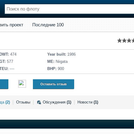
кт
Последние 100
вить проект
Последние 100
нции
Флот
и и семинары
Галерея флота
и
Форум
Отзывы
DWT:
474
Year built:
1986
Все службы
GT:
577
ME:
Niigata
TEU:
----
BHP:
900
Оставить отзыв
нда
(2)
Отзывы
Обсуждения
(1)
Новости
(1)