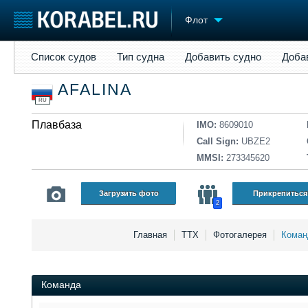
Флот
Список судов
Тип судна
Добавить судно
Добавить прое
Список судов
Тип судна
Добавить судно
Доба
Судостроение
Торговая площадка
Конфере
AFALINA
Пульс
Доска объявлений
Выставк
RU
Новости
Продажа флота
Личност
Компании
Плавбаза
Оборудование
Словарь
IMO:
8609010
Репутация
Изделия
Call Sign:
UBZE2
Работа
Материалы
MMSI:
273345620
Крюинг
Услуги
Журнал
Загрузить фото
Прикрепиться
2
Реклама
Главная
ТТХ
Фотогалерея
Кома
Команда