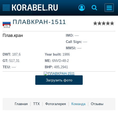
Список судов
ПЛАВКРАН-1511
Тип судна
Добавить судно
RU
Добавить проект
Плав.кран
Последние 100
IMO:
----
Call Sign:
----
Судостроение
Торговая площадка
MMSI:
----
Пульс
Доска объявлений
DWT:
187,6
Year built:
1986
Новости
Продажа флота
GT:
517,31
ME:
6NVD-48-2
Компании
Оборудование
TEU:
----
BHP:
485,2941
Репутация
Изделия
Работа
Материалы
Загрузить фото
Крюинг
Услуги
Журнал
Реклама
Главная
ТТХ
Фотогалерея
Команда
Отзывы
Конференции
Флот