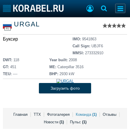
Список судов
URGAL
Тип судна
Добавить судно
RU
Добавить проект
Буксир
Последние 100
IMO:
9541863
Call Sign:
UBJF6
Судостроение
Торговая площадка
MMSI:
273332910
Пульс
Доска объявлений
DWT:
118
Year built:
2008
Новости
Продажа флота
GT:
451
ME:
Caterpillar 3516
Компании
Оборудование
TEU:
----
BHP:
2930 kW
Репутация
Изделия
Работа
Материалы
Загрузить фото
Крюинг
Услуги
Журнал
Реклама
Главная
ТТХ
Фотогалерея
Команда
(1)
Отзывы
Новости
(1)
Пульс
(1)
Конференции
Флот