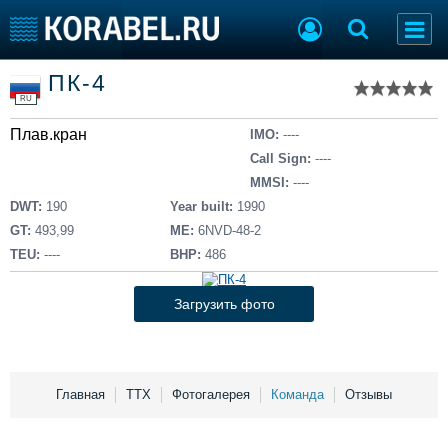
Список судов
ПК-4
Тип судна
Добавить судно
RU
Добавить проект
Плав.кран
Последние 100
IMO:
----
Call Sign:
----
Судостроение
Торговая площадка
MMSI:
----
Пульс
Доска объявлений
DWT:
190
Year built:
1990
Новости
Продажа флота
GT:
493,99
ME:
6NVD-48-2
Компании
Оборудование
TEU:
----
BHP:
486
Репутация
Изделия
Работа
Материалы
Загрузить фото
Крюинг
Услуги
Журнал
Реклама
Главная
ТТХ
Фотогалерея
Команда
Отзывы
Конференции
Флот