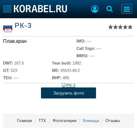
Список судов
РК-3
Тип судна
Добавить судно
RU
Добавить проект
Плав.кран
Последние 100
IMO:
----
Call Sign:
----
Судостроение
Торговая площадка
MMSI:
----
Пульс
Доска объявлений
DWT:
187,6
Year built:
1982
Новости
Продажа флота
GT:
523
ME:
6NVD-48-2
Компании
Оборудование
TEU:
----
BHP:
485
Репутация
Изделия
Работа
Материалы
Загрузить фото
Крюинг
Услуги
Журнал
Реклама
Главная
ТТХ
Фотогалерея
Команда
Отзывы
Конференции
Флот