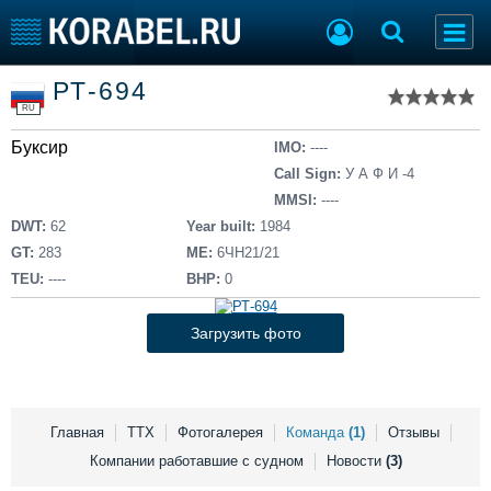
Список судов
РТ-694
Тип судна
Добавить судно
RU
Добавить проект
Буксир
Последние 100
IMO:
----
Call Sign:
У А Ф И -4
Судостроение
Торговая площадка
MMSI:
----
Пульс
Доска объявлений
DWT:
62
Year built:
1984
Новости
Продажа флота
GT:
283
ME:
6ЧН21/21
Компании
Оборудование
TEU:
----
BHP:
0
Репутация
Изделия
Работа
Материалы
Загрузить фото
Крюинг
Услуги
Журнал
Реклама
Главная
ТТХ
Фотогалерея
Команда
(1)
Отзывы
Компании работавшие с судном
Новости
(3)
Конференции
Флот