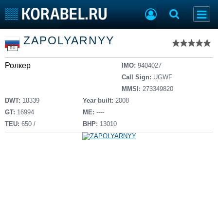
Список судов
ZAPOLYARNYY
Тип судна
Добавить судно
RU
Добавить проект
Ролкер
Последние 100
IMO:
9404027
Call Sign:
UGWF
Судостроение
Торговая площадка
MMSI:
273349820
Пульс
Доска объявлений
DWT:
18339
Year built:
2008
Новости
Продажа флота
GT:
16994
ME:
----
Компании
Оборудование
TEU:
650 /
BHP:
13010
Репутация
Изделия
Работа
Материалы
Крюинг
Услуги
Журнал
Реклама
Конференции
Флот