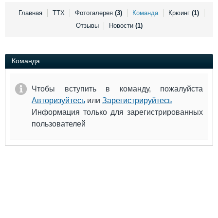
Выставки и семинары
Галерея флота
Главная
ТТХ
Фотогалерея
(3)
Команда
Крюинг
(1)
Личности
Форум
Отзывы
Новости
(1)
Словарь
Отзывы
Все службы
Команда
Чтобы вступить в команду, пожалуйста
Авторизуйтесь
или
Зарегистрируйтесь
Информация только для зарегистрированных
пользователей