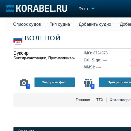
Флот
Список судов
Тип судна
Добавить судно
Добавить прое
Список судов
Тип судна
Добавить судно
Доба
Судостроение
Торговая площадка
Конфере
ВОЛЕВОЙ
Пульс
Доска объявлений
Выставк
RU
Новости
Продажа флота
Личност
Компании
Буксир
Оборудование
Словарь
IMO:
8724573
Буксир-кантовщик
,
Противопожарное
Репутация
Изделия
Call Sign:
----
Работа
Материалы
MMSI:
----
Крюинг
Услуги
Журнал
Загрузить фото
Прикрепиться
2
1
Реклама
Главная
ТТХ
Фотогалер