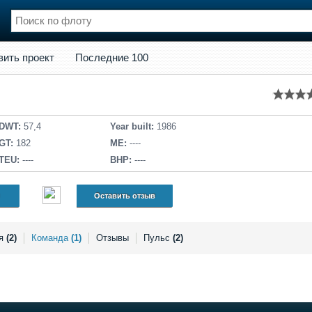
кт
Последние 100
вить проект
Последние 100
нции
Флот
и и семинары
Галерея флота
и
Форум
Отзывы
DWT:
57,4
Year built:
1986
Все службы
GT:
182
ME:
----
TEU:
----
BHP:
----
Оставить отзыв
ея
(2)
Команда
(1)
Отзывы
Пульс
(2)