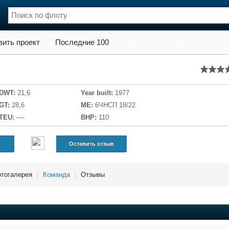
кт
Последние 100
вить проект
Последние 100
нции
Флот
и и семинары
Галерея флота
и
Форум
Отзывы
DWT:
21,6
Year built:
1977
Все службы
GT:
28,6
ME:
6ЧНСП 18/22
TEU:
----
BHP:
110
Оставить отзыв
тогалерея
Команда
Отзывы