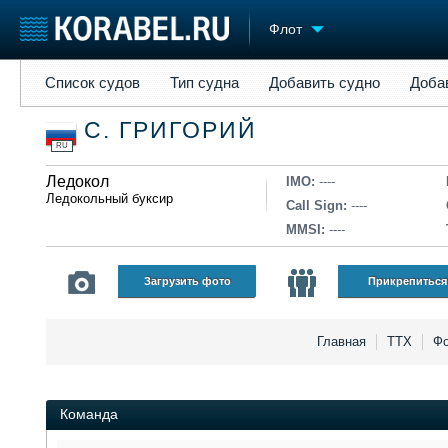
Флот
Список судов
Тип судна
Добавить судно
Добавить прое
Список судов
Тип судна
Добавить судно
Доба
Судостроение
Торговая площадка
Конфере
С. ГРИГОРИЙ
Пульс
Доска объявлений
Выставк
RU
Новости
Продажа флота
Личност
Компании
Ледокол
Оборудование
Словарь
IMO:
----
Ледокольный буксир
Репутация
Изделия
Call Sign:
----
Работа
Материалы
MMSI:
----
Крюинг
Услуги
Журнал
Загрузить фото
Прикрепиться
Реклама
Главная
ТТХ
Фо
Команда