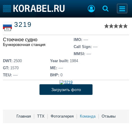
Список судов
3219
Тип судна
Добавить судно
RU
Добавить проект
Стоечное судно
Последние 100
IMO:
----
Бункеровочная станция
Call Sign:
----
Судостроение
Торговая площадка
MMSI:
----
Пульс
Доска объявлений
DWT:
2500
Year built:
1984
Новости
Продажа флота
GT:
1570
ME:
----
Компании
Оборудование
TEU:
----
BHP:
0
Репутация
Изделия
Работа
Материалы
Загрузить фото
Крюинг
Услуги
Журнал
Реклама
Главная
ТТХ
Фотогалерея
Команда
Отзывы
Конференции
Флот