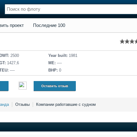
кт
Последние 100
вить проект
Последние 100
нции
Флот
и и семинары
Галерея флота
и
Форум
Отзывы
DWT:
2500
Year built:
1981
Все службы
GT:
1427,6
ME:
----
TEU:
----
BHP:
0
Оставить отзыв
анда
Отзывы
Компании работавшие с судном