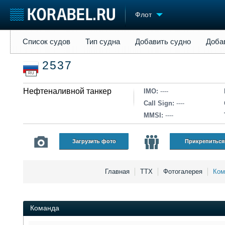
Флот
Список судов
Тип судна
Добавить судно
Добавить прое
Список судов
Тип судна
Добавить судно
Доба
Судостроение
Торговая площадка
Конфере
2537
Пульс
Доска объявлений
Выставк
RU
Новости
Продажа флота
Личност
Компании
Нефтеналивной танкер
Оборудование
Словарь
IMO:
----
Репутация
Изделия
Call Sign:
----
Работа
Материалы
MMSI:
----
Крюинг
Услуги
Журнал
Загрузить фото
Прикрепиться
Реклама
Главная
ТТХ
Фотогалерея
Ком
Команда