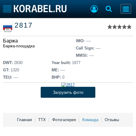
Список судов
2817
Тип судна
Добавить судно
RU
Добавить проект
Баржа
Последние 100
IMO:
----
Баржа-площадка
Call Sign:
----
Судостроение
Торговая площадка
MMSI:
----
Пульс
Доска объявлений
DWT:
2830
Year built:
1977
Новости
Продажа флота
GT:
1320
ME:
----
Компании
Оборудование
TEU:
----
BHP:
0
Репутация
Изделия
Работа
Материалы
Загрузить фото
Крюинг
Услуги
Журнал
Реклама
Главная
ТТХ
Фотогалерея
Команда
Отзывы
Конференции
Флот