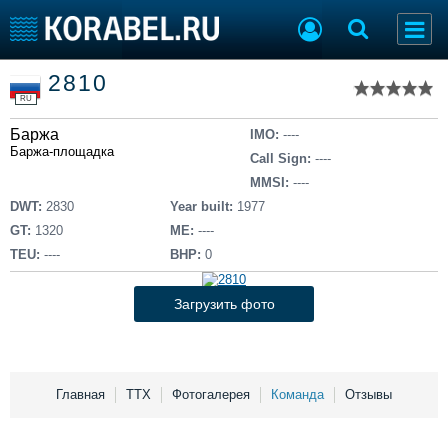
Список судов
2810
Тип судна
Добавить судно
RU
Добавить проект
Баржа
Последние 100
IMO:
----
Баржа-площадка
Call Sign:
----
Судостроение
Торговая площадка
MMSI:
----
Пульс
Доска объявлений
DWT:
2830
Year built:
1977
Новости
Продажа флота
GT:
1320
ME:
----
Компании
Оборудование
TEU:
----
BHP:
0
Репутация
Изделия
Работа
Материалы
Загрузить фото
Крюинг
Услуги
Журнал
Реклама
Главная
ТТХ
Фотогалерея
Команда
Отзывы
Конференции
Флот