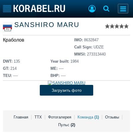
Список судов
SANSHIRO MARU
Тип судна
Добавить судно
RU
Добавить проект
Краболов
Последние 100
IMO:
8632847
Call Sign:
UDZE
Судостроение
Торговая площадка
MMSI:
273313440
Пульс
Доска объявлений
DWT:
135
Year built:
1984
Новости
Продажа флота
GT:
214
ME:
----
Компании
Оборудование
TEU:
----
BHP:
----
Репутация
Изделия
Работа
Материалы
Загрузить фото
Крюинг
Услуги
Журнал
Реклама
Главная
ТТХ
Фотогалерея
Команда
(1)
Отзывы
Пульс
(2)
Конференции
Флот