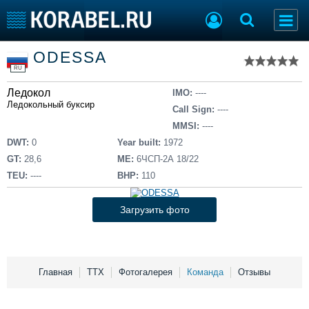
Список судов
ODESSA
Тип судна
Добавить судно
RU
Добавить проект
Ледокол
Последние 100
IMO:
----
Ледокольный буксир
Call Sign:
----
Судостроение
Торговая площадка
MMSI:
----
Пульс
Доска объявлений
DWT:
0
Year built:
1972
Новости
Продажа флота
GT:
28,6
ME:
6ЧСП-2А 18/22
Компании
Оборудование
TEU:
----
BHP:
110
Репутация
Изделия
Работа
Материалы
Загрузить фото
Крюинг
Услуги
Журнал
Реклама
Главная
ТТХ
Фотогалерея
Команда
Отзывы
Конференции
Флот